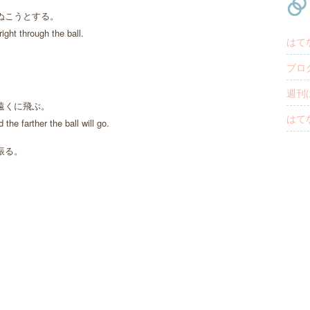
ぬこうとする。
ight through the ball.
はて
ブロ
週刊
遠くに飛ぶ。
はて
the farther the ball will go.
振る。