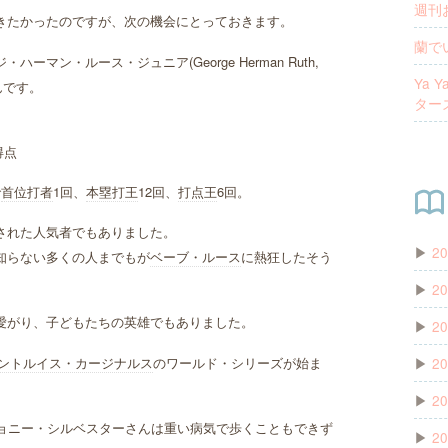
週刊お
きたかったのですが、次の機会にとっておきます。
蘭で
ン・ルース・ジュニア(George Herman Ruth,
Ya
)さんです。
ター
得点
で
首位打者
1回、
本塁打王
12回、
打点王
6回。
された人気者でもありました。
▶
20
知らない多くの人までもが
ベーブ・ルース
に熱狂したそう
▶
20
愛がり、子どもたちの英雄でもありました。
▶
20
ントルイス・カージナルス
のワールド・シリーズが始ま
▶
20
▶
20
ジョニー・シルベスターさんは重い病気で歩くこともできず
▶
20