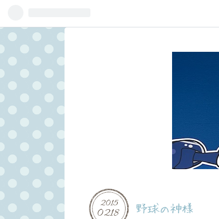
2015
野球の神様
02
18