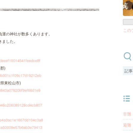
この
負運の神社が数多くあります。
きました。
c1deeef10014541feedce8f
楽郡
)
5f3b301c1f09c17d19212eb
玉県
東松山市
)
e48843a07820bf9ef66d1e9
d6a046c206089128cd4cb807
非難
b8ee4a3ac1e1667dd104c3a8
避難
f034a50009e57b6ab3e79413