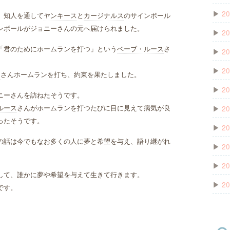
▶
20
、知人を通して
ヤンキース
と
カージナルス
のサインボール
ンボールがジョニーさんの元へ届けられました。
▶
20
「君のためにホームランを打つ」という
ベーブ・ルース
さ
▶
20
▶
20
ス
さんホームランを打ち、約束を果たしました。
▶
20
ニーさんを訪ねたそうです。
ルース
さんがホームランを打つたびに目に見えて病気が良
▶
20
ったそうです。
▶
20
の話は今でもなお多くの人に夢と希望を与え、語り継がれ
▶
20
▶
20
して、誰かに夢や希望を与えて生きて行きます。
▶
20
です。