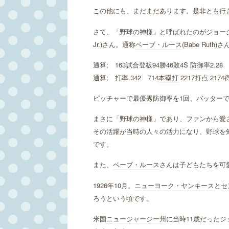
この他にも、まだまだあります。是非とも行
さて、「野球の神様」と呼ばれたのがジョージ・ハーマ
Jr.)さん。通称
ベーブ・ルース
(Babe Ruth
通算; 163試合登板94勝46敗4S
防御率
2.28
通算; 打率.342 714
本塁打
2217打点 2174
ピッチャーで
最優秀防御率
を1回、バッター
まさに「野球の神様」であり、ファンから愛
その活躍が当時の人々の活力になり、野球を
です。
また、
ベーブ・ルース
さんは子どもたちを可
1926年10月。
ニューヨーク・ヤンキース
と
セ
ろうという頃です。
米国
ニュージャージー州
に当時11歳だった