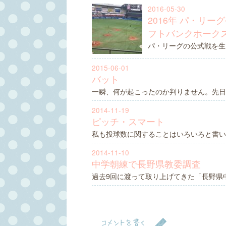
2016-05-30
2016年 パ・リー
フトバンクホークス
パ・リーグの公式戦を生
2015-06-01
バット
一瞬、何が起こったのか判りません。先日「ホー
2014-11-19
ピッチ・スマート
私も投球数に関することはいろいろと書い
2014-11-10
中学朝練で長野県教委調査
過去9回に渡って取り上げてきた「長野県
コメントを書く