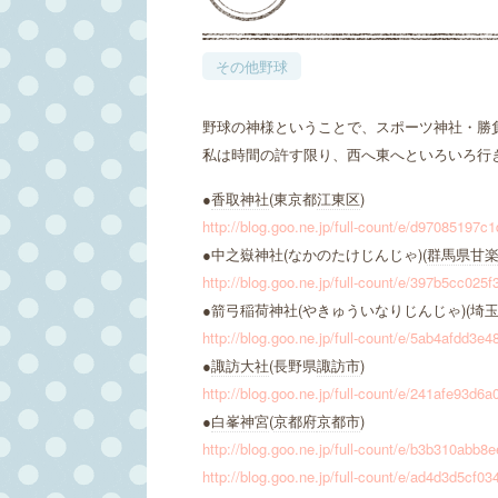
その他野球
野球の神様ということで、スポーツ神社・勝
私は時間の許す限り、西へ東へといろいろ行
●
香取神社
(東京都
江東区
)
http://blog.goo.ne.jp/full-count/e/d97085197
●中之嶽神社(なかのたけじんじゃ)(
群馬県
甘
http://blog.goo.ne.jp/full-count/e/397b5cc02
●箭弓稲荷神社(やきゅういなりじんじゃ)(埼
http://blog.goo.ne.jp/full-count/e/5ab4afdd3
●
諏訪大社
(長野県
諏訪市
)
http://blog.goo.ne.jp/full-count/e/241afe93
●
白峯神宮
(
京都府
京都市
)
http://blog.goo.ne.jp/full-count/e/b3b310ab
http://blog.goo.ne.jp/full-count/e/ad4d3d5c