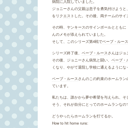
病院に入院していました。
ジョニーさんの父親は息子を勇気付けようと
をリク
エス
トした。その後、両チームのサイ
その時、
ヤンキース
のサインボールとともに
んのメモが添えられていました。
そして、このシリーズ第4戦で
ベーブ・ルー
シリーズ終了後、
ベーブ・ルース
さんはジョ
その後、ジョニーさん病気と闘い、
ベーブ・
くなり、やがて退院し学校に通えるようにな
ベーブ・ルース
さんのこの約束のホームラン
ています。
私たちは、誰かから夢や希望を与えられ、そ
そう、それが自分にとってのホームランなの
どうやったらホームランを打てるか。
How to hit home runs: