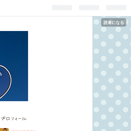
読者になる
あ
プロフィール
id:baseball-boy